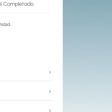
%
Completado
unidad.