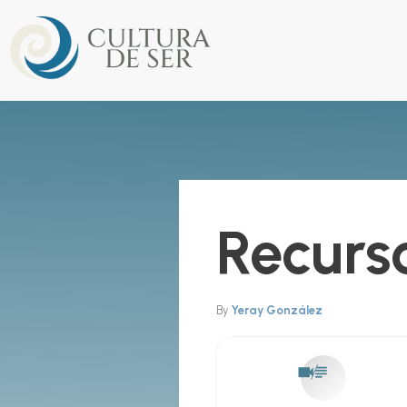
Recurso
By
Yeray González