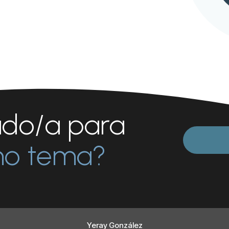
ado/a para
mo tema?
Yeray González