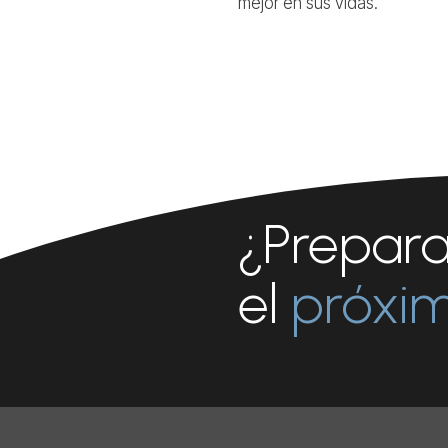
mejor en sus vidas.
¿Prepar
el
próxi