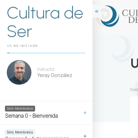
Cultura de
Ser
0%
NO INICIADO
U
Instructor
Yeray González
Cur
Sólo Membresía
Semana 0 - Bienvenida
Sólo Membresía