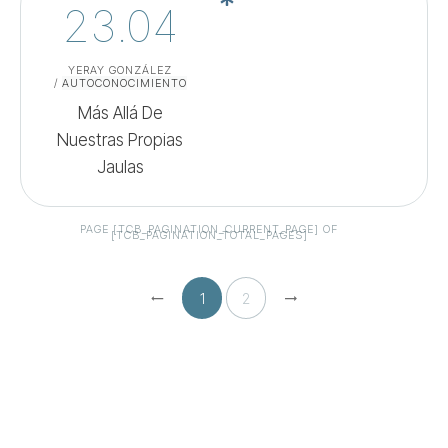
23.04
YERAY GONZÁLEZ
/
AUTOCONOCIMIENTO
Más Allá De
Nuestras Propias
Jaulas
PAGE
[TCB_PAGINATION_CURRENT_PAGE]
OF
[TCB_PAGINATION_TOTAL_PAGES]
1
2