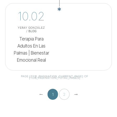
10.02
YERAY GONZÁLEZ
/
BLOG
Terapia Para
Adultos En Las
Palmas | Bienestar
Emocional Real
PAGE
[TCB_PAGINATION_CURRENT_PAGE]
OF
[TCB_PAGINATION_TOTAL_PAGES]
1
2