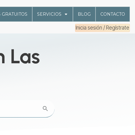
 GRATUITOS
SERVICIOS
BLOG
CONTACTO
Inicia sesión / Regístrate
n Las